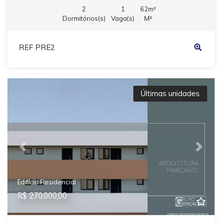
2
1
62m²
Dormitórios(s)
Vaga(s)
M²
REF PRE2
Últimas unidades
Previous
Next
Edifício Residencial
R$ 270.000,00