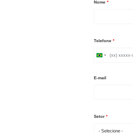
Nome
*
Telefone
*
B
r
a
z
i
E-mail
l
+
5
5
Setor
*