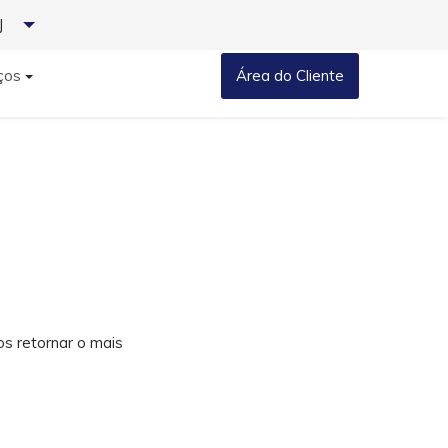
J
ços
Área do Cliente
 retornar o mais