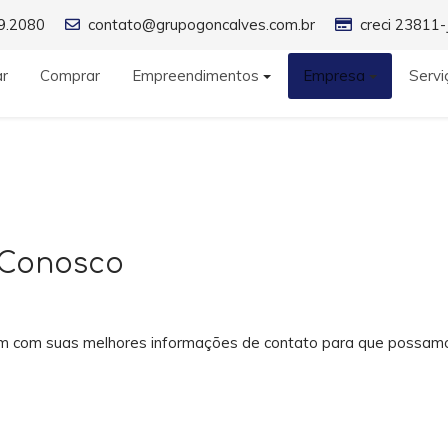
9.2080
contato@grupogoncalves.com.br
creci 23811-
ar
Comprar
Empreendimentos
Empresa
Servi
 Conosco
 com suas melhores informações de contato para que possamos