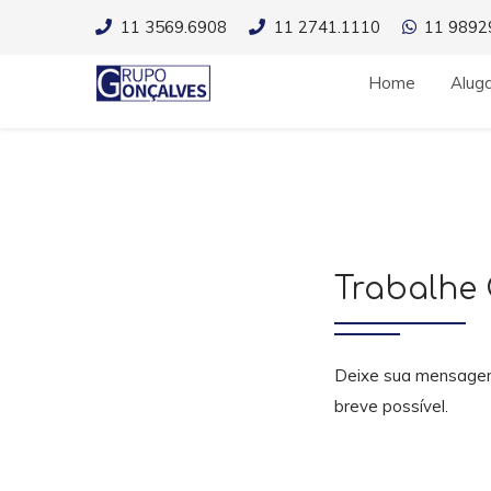
11 3569.6908
11 2741.1110
11 9892
Home
Alug
Trabalhe
Deixe sua mensagem
breve possível.