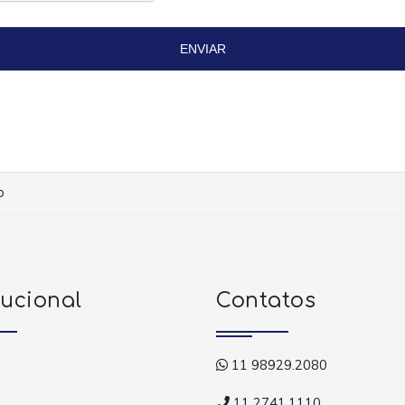
ENVIAR
o
tucional
Contatos
11 98929.2080
11 2741.1110