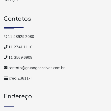
Contatos
11 98929.2080
11 2741.1110
11 3569.6908
contato@grupogoncalves.com.br
creci 23811-J
Endereço