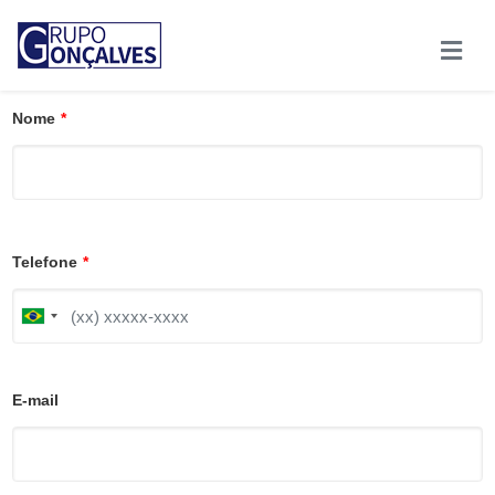
Nome
*
Telefone
*
B
r
a
z
i
E-mail
l
+
5
5