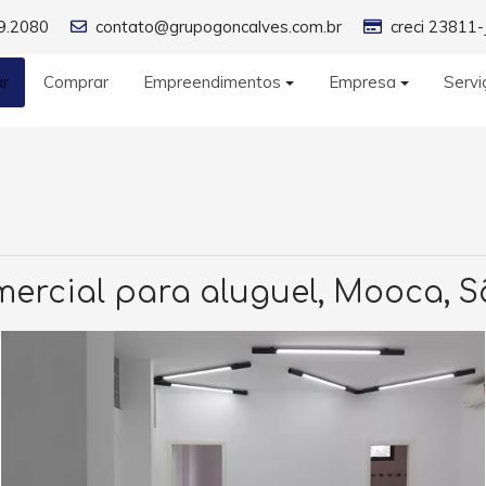
9.2080
contato@grupogoncalves.com.br
creci 23811-
ar
Comprar
Empreendimentos
Empresa
Servi
mercial para aluguel, Mooca, S