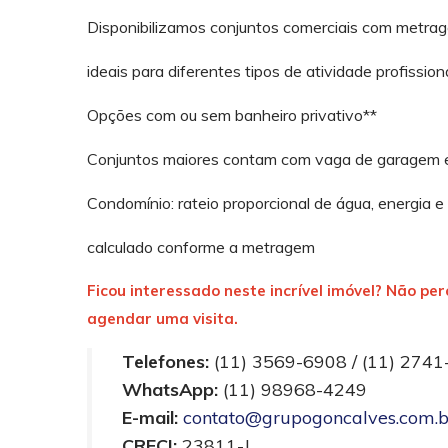
Disponibilizamos conjuntos comerciais com metrag
ideais para diferentes tipos de atividade profissiona
Opções com ou sem banheiro privativo**
Conjuntos maiores contam com vaga de garagem e
Condomínio: rateio proporcional de água, energia e
calculado conforme a metragem
Ficou interessado neste incrível imóvel? Não p
agendar uma visita.
Telefones:
(11) 3569-6908 / (11) 274
WhatsApp:
(11) 98968-4249
E-mail:
contato@grupogoncalves.com.b
CRECI:
23811-J