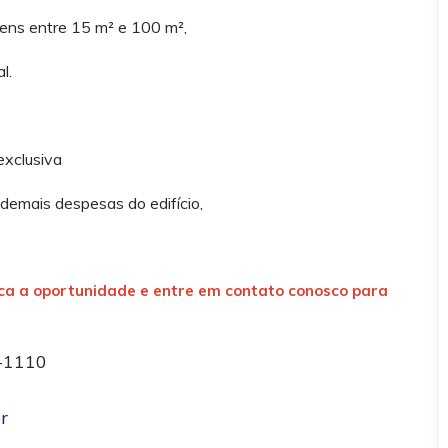
ens entre 15 m² e 100 m²,
l.
xclusiva
 demais despesas do edifício,
erca a oportunidade e entre em contato conosco para
1-1110
r