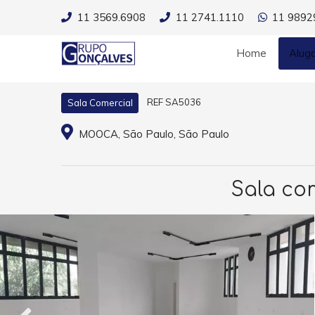
11 3569.6908
11 2741.1110
11 9892
Home
Alug
REF SA5036
Sala Comercial
MOOCA, São Paulo, São Paulo
Sala co