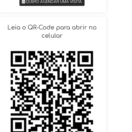
QUERO AGENDAR UMA VISITA
SOLICITAR AGENDAMENTO
Leia o QR-Code para abrir no
celular
VOLTAR