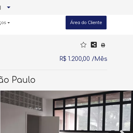
J
ços
Área do Cliente
R$ 1.200,00 /Mês
ão Paulo