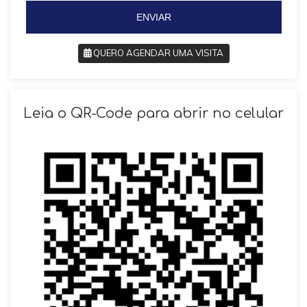
5
ENVIAR
QUERO AGENDAR UMA VISITA
SOLICITAR AGENDAMENTO
Leia o QR-Code para abrir no celular
VOLTAR