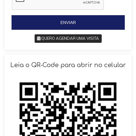
l
+
+
5
5
5
5
ENVIAR
QUERO AGENDAR UMA VISITA
SOLICITAR AGENDAMENTO
Leia o QR-Code para abrir no celular
VOLTAR