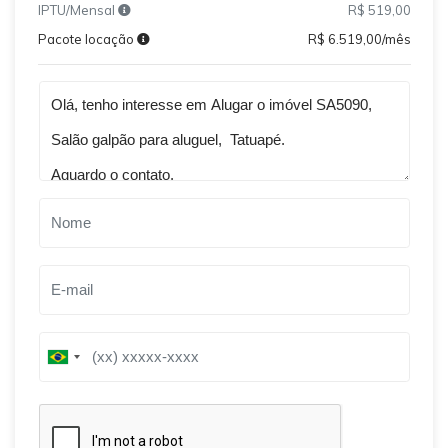
IPTU/Mensal
R$ 519,00
Pacote locação
R$ 6.519,00/mês
Qual o melhor dia e horário pra você?
B
B
r
r
a
a
z
z
i
i
l