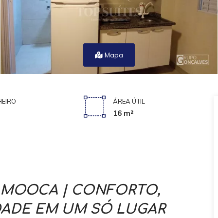
Mapa
EIRO
ÁREA ÚTIL
16 m²
 MOOCA | CONFORTO,
DADE EM UM SÓ LUGAR