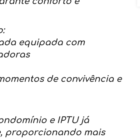
arante conforto e
:
hada equipada com
cadoras
momentos de convivência e
condomínio e IPTU já
e, proporcionando mais