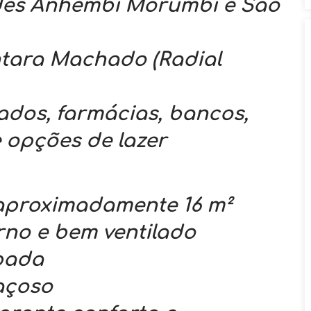
ades Anhembi Morumbi e São
ântara Machado (Radial
dos, farmácias, bancos,
 opções de lazer
 aproximadamente 16 m²
no e bem ventilado
ipada
paçoso