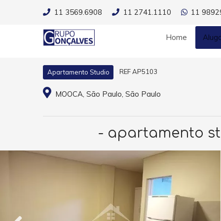
11 3569.6908
11 2741.1110
11 9892
Home
Alug
REF AP5103
Apartamento Studio
MOOCA, São Paulo, São Paulo
- apartamento st