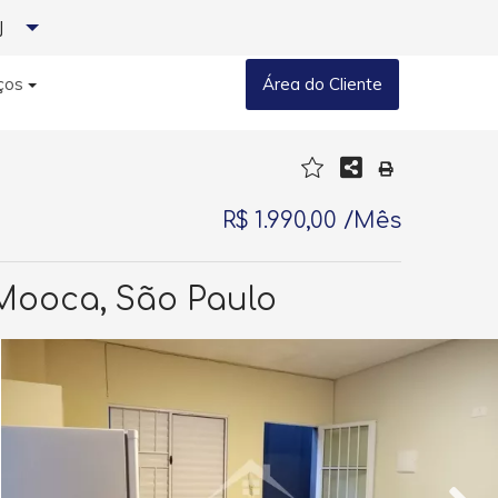
J
ços
Área do Cliente
R$ 1.990,00 /Mês
 Mooca, São Paulo