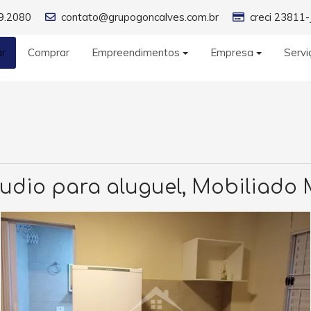
9.2080
contato@grupogoncalves.com.br
creci 23811-
ar
Comprar
Empreendimentos
Empresa
Servi
udio para aluguel, Mobiliado