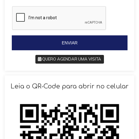
a
z
z
i
i
l
l
+
+
5
5
5
5
ENVIAR
QUERO AGENDAR UMA VISITA
SOLICITAR AGENDAMENTO
Leia o QR-Code para abrir no celular
VOLTAR