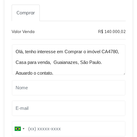
Comprar
Valor Venda
R$ 140.000,02
Qual o melhor dia e horário pra você?
B
B
r
r
a