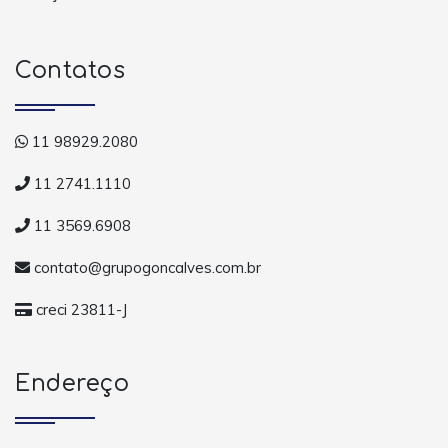
Contatos
11 98929.2080
11 2741.1110
11 3569.6908
contato@grupogoncalves.com.br
creci 23811-J
Endereço