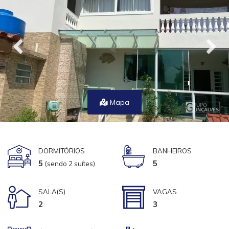
Mapa
DORMITÓRIOS
BANHEIROS
5
5
(sendo 2 suítes)
SALA(S)
VAGAS
2
3