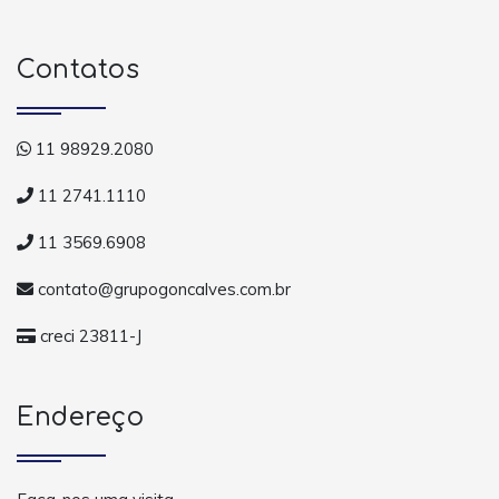
Contatos
11 98929.2080
11 2741.1110
11 3569.6908
contato@grupogoncalves.com.br
creci 23811-J
Endereço