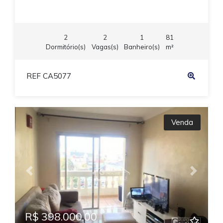
2
2
1
81
Dormitório(s)
Vagas(s)
Banheiro(s)
m²
REF CA5077
Venda
Previous
Next
R$ 398.000,00