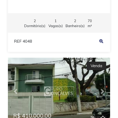
2
1
2
70
Dormitório(s)
Vagas(s)
Banheiro(s)
m²
REF 4048
Venda
Previous
Next
R$ 410.000,00