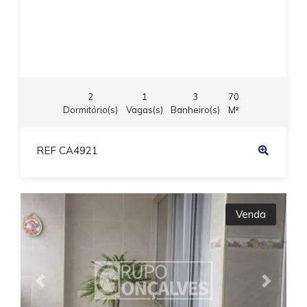
2
1
3
70
Dormitório(s)
Vagas(s)
Banheiro(s)
M²
REF CA4921
Venda
Previous
Next