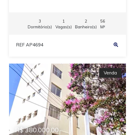
3
1
2
56
Dormitório(s)
Vagas(s)
Banheiro(s)
M²
REF AP4694
Venda
Previous
Next
R$ 380.000,00