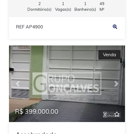
2
1
1
49
Dormitório(s)
Vagas(s)
Banheiro(s)
M²
REF AP4900
Venda
Previous
Next
R$ 399.000,00