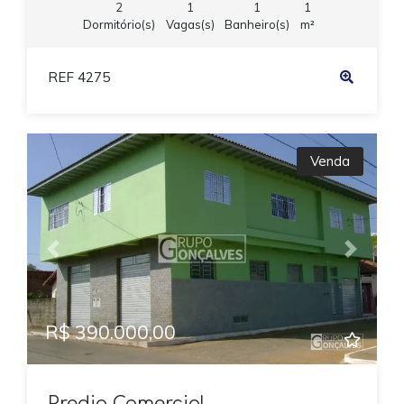
2
1
1
1
Dormitório(s)
Vagas(s)
Banheiro(s)
m²
REF 4275
Venda
Previous
Next
R$ 390.000,00
Predio Comercial