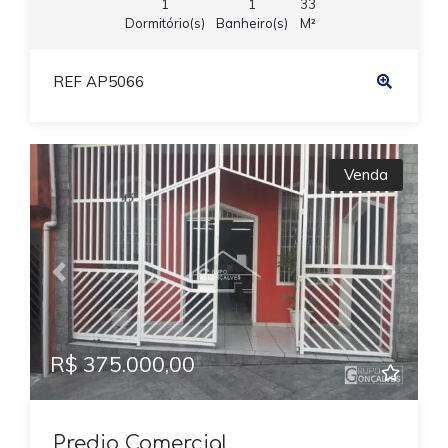
1
1
33
Dormitório(s)
Banheiro(s)
M²
REF AP5066
Venda
Previous
Next
R$ 375.000,00
Predio Comercial