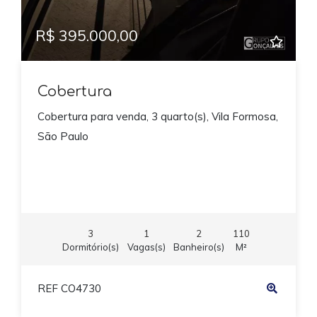
R$ 395.000,00
Cobertura
Cobertura para venda, 3 quarto(s), Vila Formosa,
São Paulo
3
1
2
110
Dormitório(s)
Vagas(s)
Banheiro(s)
M²
REF CO4730