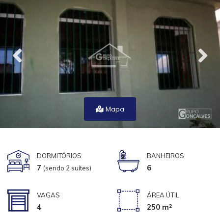
Mapa
DORMITÓRIOS
BANHEIROS
7
6
(sendo 2 suítes)
VAGAS
ÁREA ÚTIL
4
250 m²