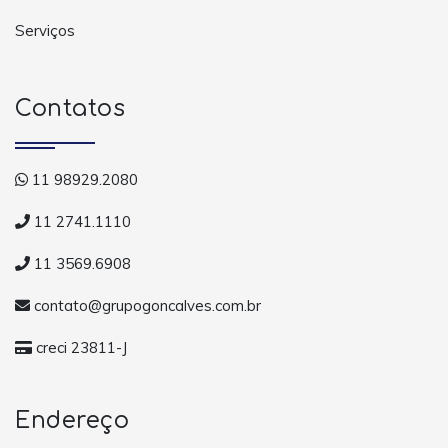
Serviços
Contatos
11 98929.2080
11 2741.1110
11 3569.6908
contato@grupogoncalves.com.br
creci 23811-J
Endereço