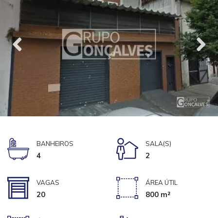
BANHEIROS
SALA(S)
4
2
VAGAS
ÁREA ÚTIL
20
800 m²