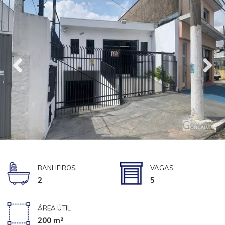
BANHEIROS
VAGAS
2
5
ÁREA ÚTIL
200 m²