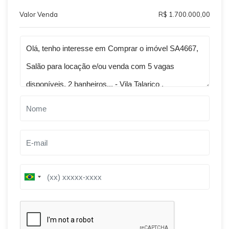
Valor Venda
R$ 1.700.000,00
Qual o melhor dia e horário pra você?
B
B
r
r
a
a
z
z
i
i
l
l
+