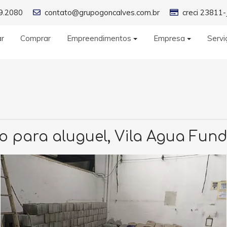
9.2080
contato@grupogoncalves.com.br
creci 23811-
ar
Comprar
Empreendimentos
Empresa
Servi
o para aluguel, Vila Agua Fund