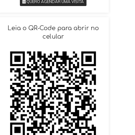
QUERO AGENDAR UMA VISITA
SOLICITAR AGENDAMENTO
Leia o QR-Code para abrir no
celular
VOLTAR