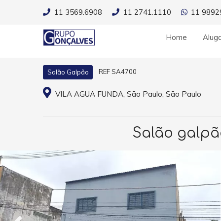
11 3569.6908
11 2741.1110
11 9892
Home
Alug
REF SA4700
Salão Galpão
VILA AGUA FUNDA, São Paulo, São Paulo
Salão galpã