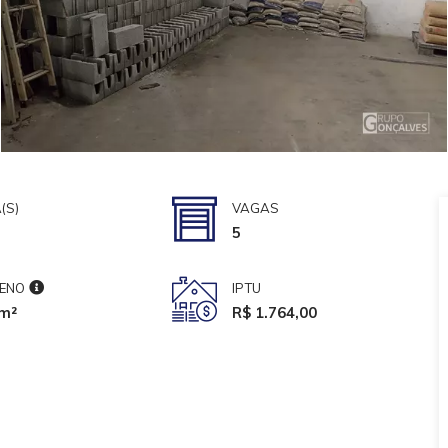
(S)
VAGAS
5
ENO
IPTU
m²
R$ 1.764,00