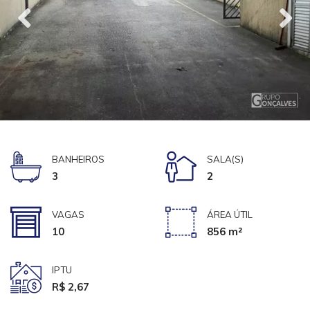
BANHEIROS
SALA(S)
3
2
VAGAS
ÁREA ÚTIL
10
856 m²
IPTU
R$ 2,67