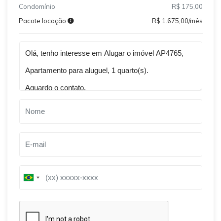
Condomínio
R$ 175,00
Pacote locação
R$ 1.675,00/mês
Qual o melhor dia e horário pra você?
B
B
r
r
a
a
z
z
i
i
l