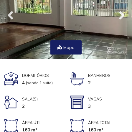
Mapa
DORMITÓRIOS
BANHEIROS
4
2
(sendo 1 suíte)
SALA(S)
VAGAS
2
3
ÁREA ÚTIL
ÁREA TOTAL
160 m²
160 m²