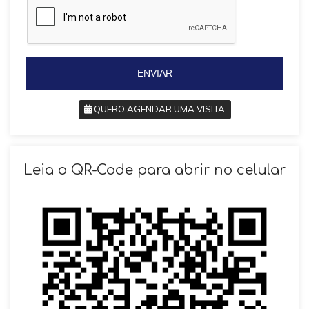
i
i
l
l
+
+
5
5
5
5
ENVIAR
QUERO AGENDAR UMA VISITA
SOLICITAR AGENDAMENTO
Leia o QR-Code para abrir no celular
VOLTAR