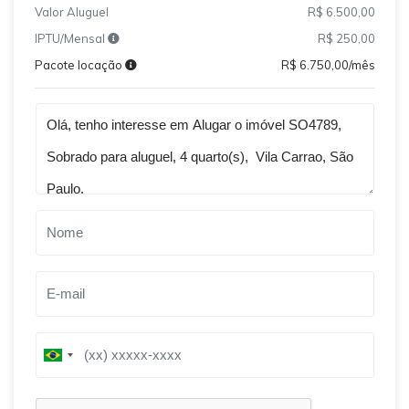
Valor Aluguel
R$ 6.500,00
IPTU/Mensal
R$ 250,00
Pacote locação
R$ 6.750,00/mês
Qual o melhor dia e horário pra você?
B
B
r
r
a
a
z
z