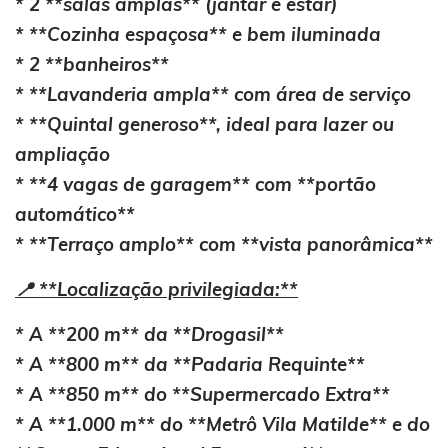
* 2 **salas amplas** (jantar e estar)
* **Cozinha espaçosa** e bem iluminada
* 2 **banheiros**
* **Lavanderia ampla** com área de serviço
* **Quintal generoso**, ideal para lazer ou
ampliação
* **4 vagas de garagem** com **portão
automático**
* **Terraço amplo** com **vista panorâmica**
📍 **Localização privilegiada:**
* A **200 m** da **Drogasil**
* A **800 m** da **Padaria Requinte**
* A **850 m** do **Supermercado Extra**
* A **1.000 m** do **Metrô Vila Matilde** e do