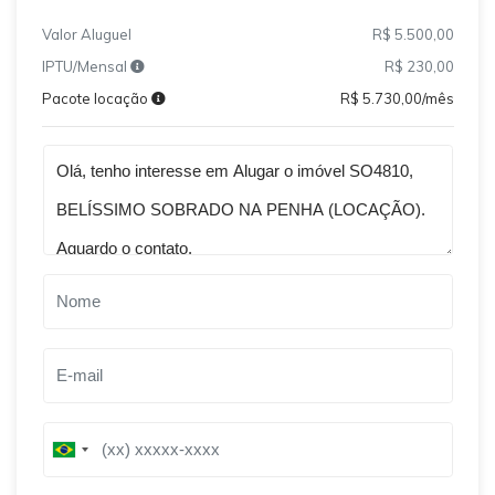
Valor Aluguel
R$ 5.500,00
IPTU/Mensal
R$ 230,00
Pacote locação
R$ 5.730,00/mês
Qual o melhor dia e horário pra você?
B
B
r
r
a
a