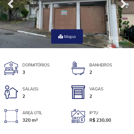
Mapa
DORMITÓRIOS
BANHEIROS
3
2
SALA(S)
VAGAS
2
2
ÁREA ÚTIL
IPTU
320 m²
R$ 230,00