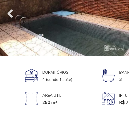
DORMITÓRIOS
BANH
4
3
(sendo 1 suíte)
ÁREA ÚTIL
IPTU
250 m²
R$ 7