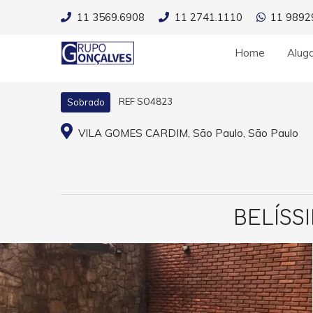
11 3569.6908
11 2741.1110
11 9892
Home
Alug
REF SO4823
Sobrado
VILA GOMES CARDIM, São Paulo, São Paulo
BELÍSS