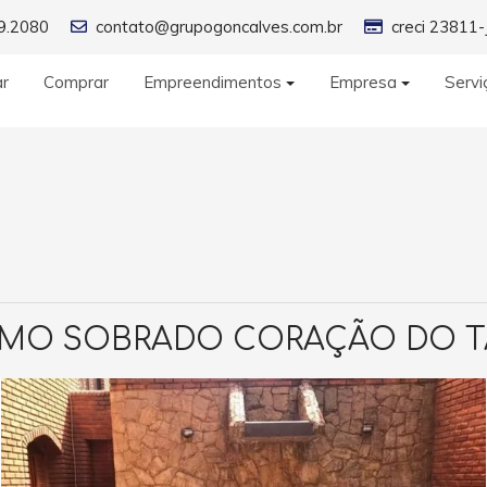
9.2080
contato@grupogoncalves.com.br
creci 23811-
ar
Comprar
Empreendimentos
Empresa
Servi
IMO SOBRADO CORAÇÃO DO 