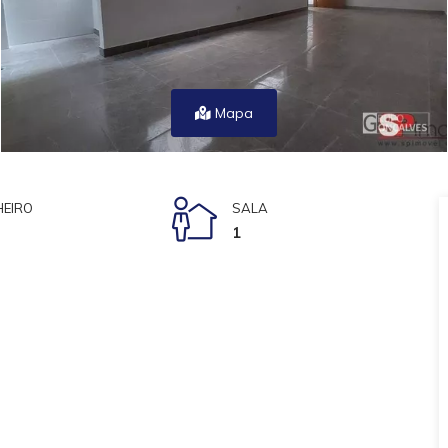
Mapa
EIRO
SALA
1