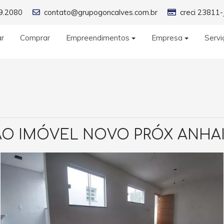
9.2080
contato@grupogoncalves.com.br
creci 23811-
ar
Comprar
Empreendimentos
Empresa
Servi
O IMÓVEL NOVO PRÓX ANHA