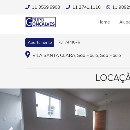
11 3569.6908
11 2741.1110
11 9892
Home
Alug
REF AP4876
Apartamento
VILA SANTA CLARA, São Paulo, São Paulo
LOCAÇÃ