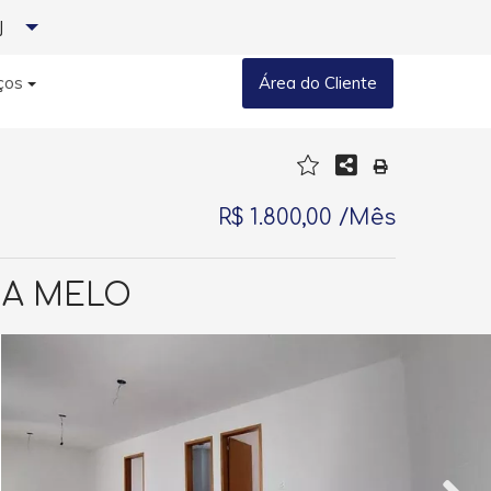
J
ços
Área do Cliente
R$ 1.800,00 /Mês
IA MELO