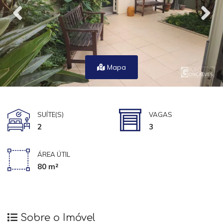
Mapa
SUÍTE(S)
VAGAS
2
3
ÁREA ÚTIL
80 m²
Sobre o Imóvel