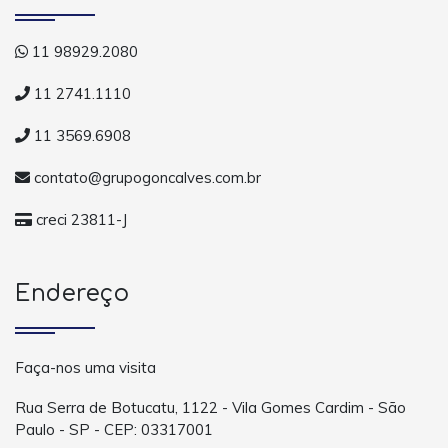
11 98929.2080
11 2741.1110
11 3569.6908
contato@grupogoncalves.com.br
creci 23811-J
Endereço
Faça-nos uma visita
Rua Serra de Botucatu, 1122 - Vila Gomes Cardim - São
Paulo - SP - CEP: 03317001