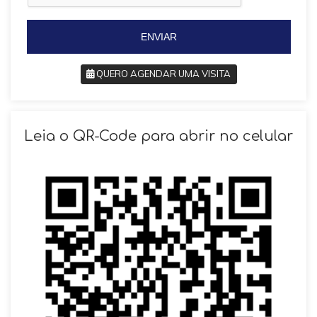
5
5
5
5
ENVIAR
QUERO AGENDAR UMA VISITA
SOLICITAR AGENDAMENTO
Leia o QR-Code para abrir no celular
VOLTAR