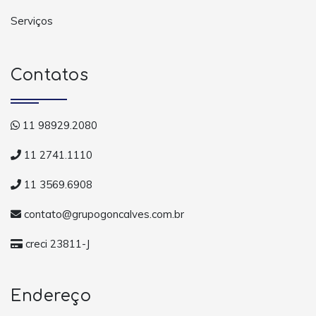
Serviços
Contatos
11 98929.2080
11 2741.1110
11 3569.6908
contato@grupogoncalves.com.br
creci 23811-J
Endereço