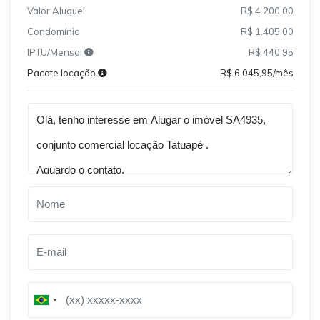
Valor Aluguel
R$ 4.200,00
Condomínio
R$ 1.405,00
IPTU/Mensal
R$ 440,95
Pacote locação
R$ 6.045,95/mês
Qual o melhor dia e horário pra você?
B
B
r
r
a