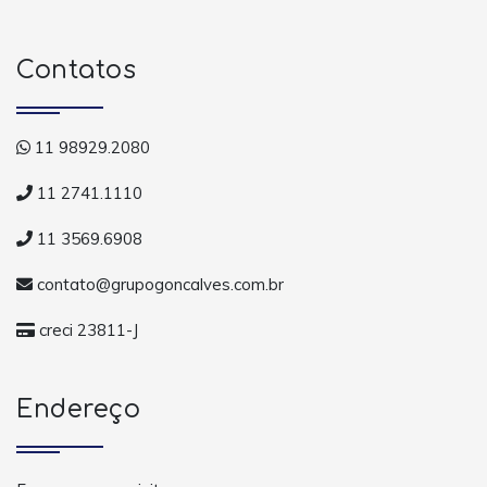
Contatos
11 98929.2080
11 2741.1110
11 3569.6908
contato@grupogoncalves.com.br
creci 23811-J
Endereço