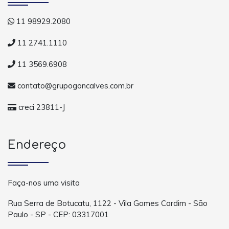
11 98929.2080
11 2741.1110
11 3569.6908
contato@grupogoncalves.com.br
creci 23811-J
Endereço
Faça-nos uma visita
Rua Serra de Botucatu, 1122 - Vila Gomes Cardim - São
Paulo - SP - CEP: 03317001