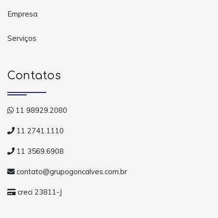
Empresa
Serviços
Contatos
11 98929.2080
11 2741.1110
11 3569.6908
contato@grupogoncalves.com.br
creci 23811-J