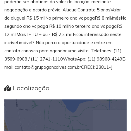
poderão ser abatidos do valor da locação, mediante
negociação e acordo prévio. AluguelContrato 5 anosValor
do aluguel R$ 15 milNo primeiro ano vc pagaR$ 8 mil/mêsNo
segundo ano vc paga R$ 10 milNo terceiro ano vc pagaR$
12 milMais IPTU + ou - R$ 2,2 mil Ficou interessado neste
incrível imóvel? Não perca a oportunidade e entre em
contato conosco para agendar uma visita. Telefones: (11)
3569-6908 / (11) 2741-1110WhatsApp: (11) 98968-4249E-
mail: contato@grupogoncalves.com.brCRECI: 23811-J
Localização