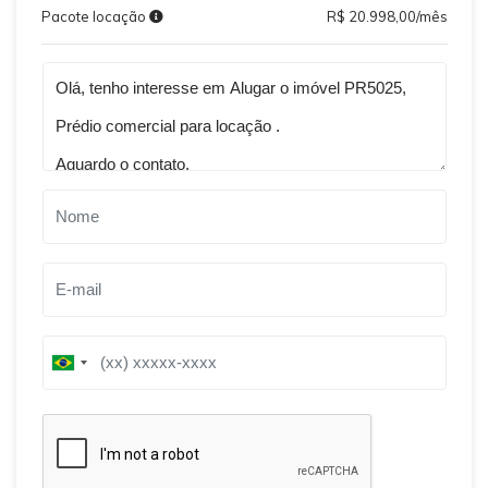
Pacote locação
R$ 20.998,00/mês
Qual o melhor dia e horário pra você?
B
B
r
r
a
a
z
z
i
i
l
l
+
+