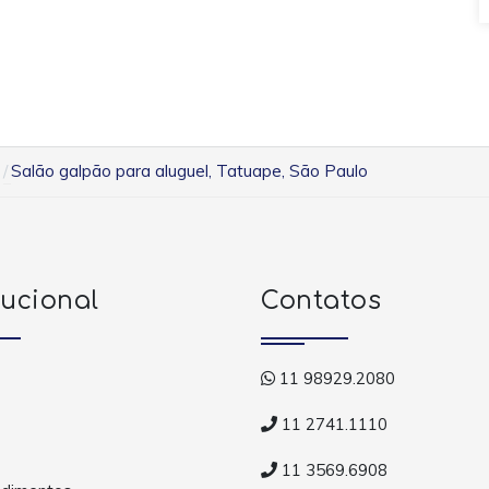
Salão galpão para aluguel, Tatuape, São Paulo
tucional
Contatos
11 98929.2080
11 2741.1110
11 3569.6908