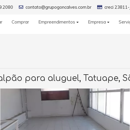
9.2080
contato@grupogoncalves.com.br
creci 23811-
ar
Comprar
Empreendimentos
Empresa
Servi
alpão para aluguel, Tatuape, S