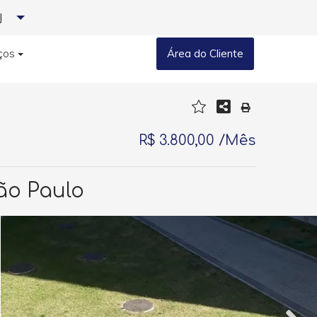
J
ços
Área do Cliente
R$ 3.800,00 /Mês
ão Paulo