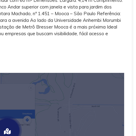
andar com 60 m² Dimensões: Largura: 4,14 m Comprimento:
o Andar superior com janela e vista para jardim dos
cântara Machado, nº 1.451 – Mooca – São Paulo Referência:
 para a avenida Ao lado da Universidade Anhembi Morumbi
Estação de Metrô Bresser Mooca é a mais próxima Ideal
os ou empresas que buscam visibilidade, fácil acesso e