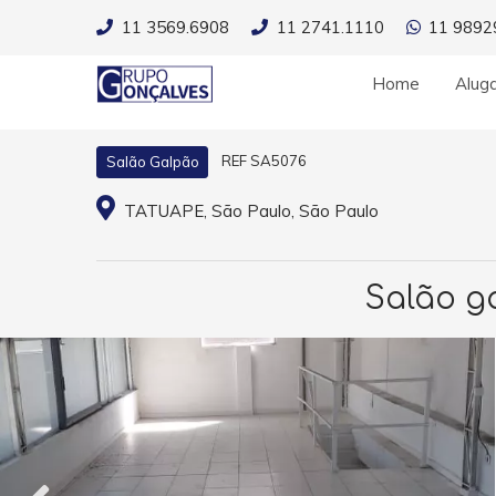
11 3569.6908
11 2741.1110
11 9892
Home
Alug
REF SA5076
Salão Galpão
TATUAPE, São Paulo, São Paulo
Salão g