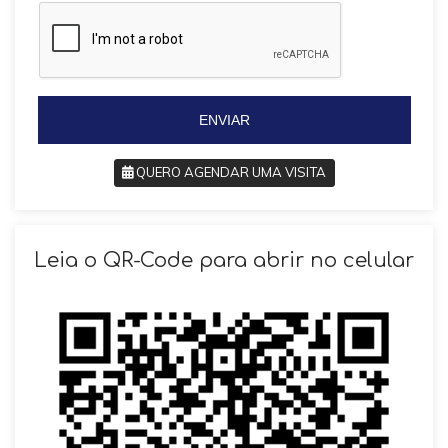
z
i
i
l
l
+
+
5
5
5
5
ENVIAR
QUERO AGENDAR UMA VISITA
SOLICITAR AGENDAMENTO
Leia o QR-Code para abrir no celular
VOLTAR