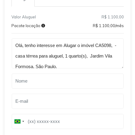
Valor Aluguel
R$ 1.100,00
Pacote locação
R$ 1.100,00/mês
Qual o melhor dia e horário pra você?
B
B
r
r
a
a
z