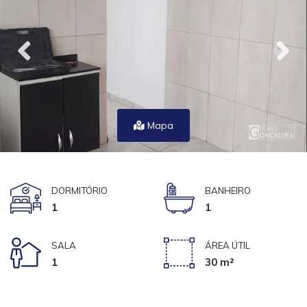
Mapa
DORMITÓRIO
BANHEIRO
1
1
SALA
ÁREA ÚTIL
1
30 m²