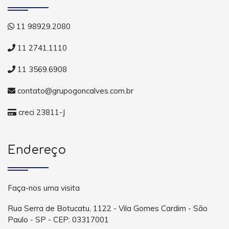
11 98929.2080
11 2741.1110
11 3569.6908
contato@grupogoncalves.com.br
creci 23811-J
Endereço
Faça-nos uma visita
Rua Serra de Botucatu, 1122 - Vila Gomes Cardim - São
Paulo - SP - CEP: 03317001