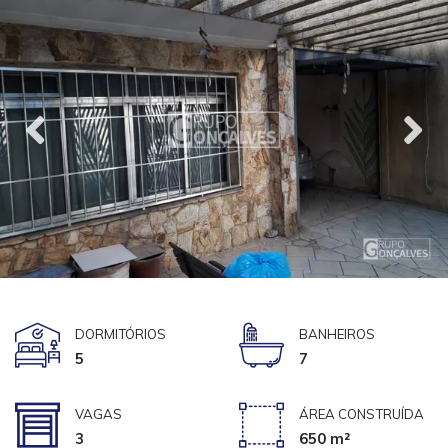
DORMITÓRIOS
BANHEIROS
5
7
VAGAS
ÁREA CONSTRUÍDA
3
650 m²