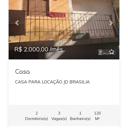
Previous
Next
R$ 2.000,00 /mês
Casa
CASA PARA LOCAÇÃO JD BRASILIA
2
3
1
120
Dormitório(s)
Vagas(s)
Banheiro(s)
M²