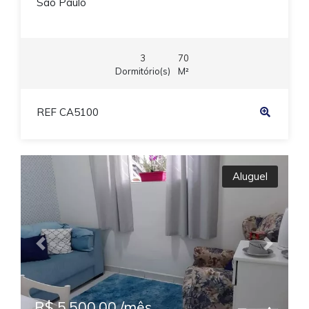
São Paulo
3
70
Dormitório(s)
M²
REF CA5100
Aluguel
Previous
Next
R$ 5.500,00 /mês