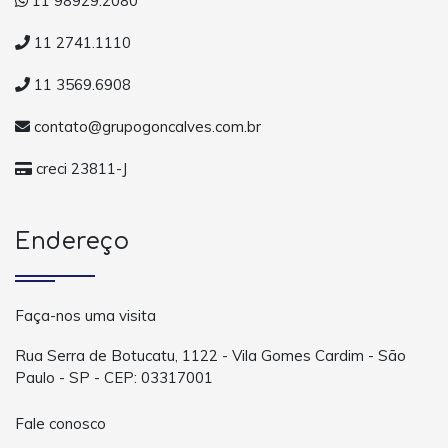
11 98929.2080
11 2741.1110
11 3569.6908
contato@grupogoncalves.com.br
creci 23811-J
Endereço
Faça-nos uma visita
Rua Serra de Botucatu, 1122 - Vila Gomes Cardim - São
Paulo - SP - CEP: 03317001
Fale conosco