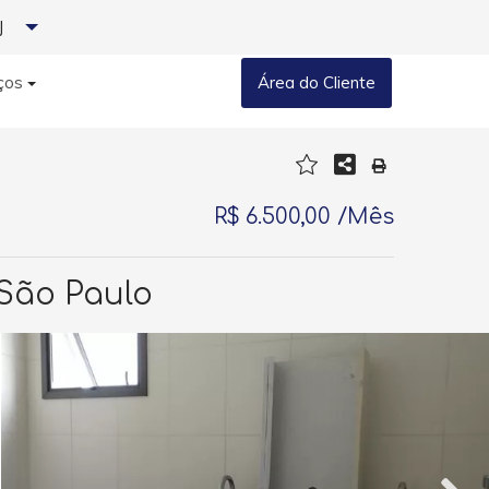
J
ços
Área do Cliente
R$ 6.500,00 /Mês
 São Paulo