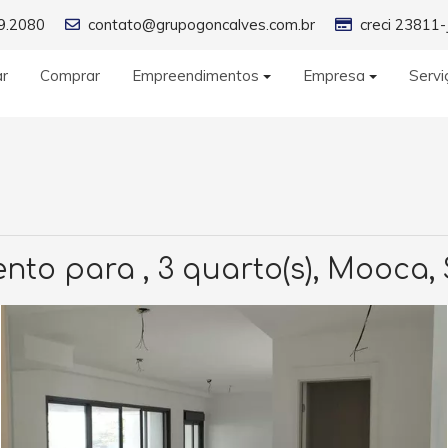
9.2080
contato@grupogoncalves.com.br
creci 23811-
ar
Comprar
Empreendimentos
Empresa
Servi
to para , 3 quarto(s), Mooca,