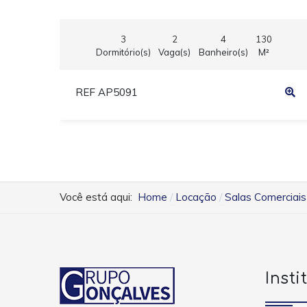
3
2
4
130
Dormitório(s)
Vaga(s)
Banheiro(s)
M²
REF AP5091
Você está aqui:
Home
Locação
Salas Comerciais
Insti