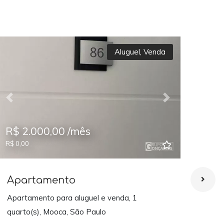
Aluguel
,
Venda
Previous
Next
Prev
R$ 2.000,00 /mês
R$ 
R$ 0,00
Apartamento
Ap
Apartamento para aluguel e venda, 1
Apar
quarto(s), Mooca, São Paulo
Mooc