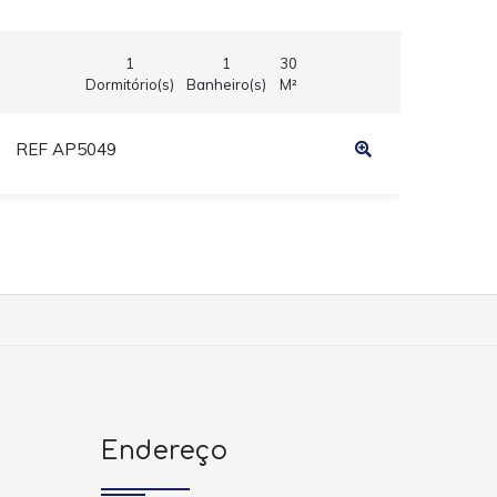
1
1
30
Dormitório(s)
Banheiro(s)
M²
REF AP5049
REF
Endereço