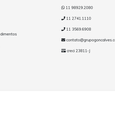
11 98929.2080
11 2741.1110
11 3569.6908
dimentos
contato@grupogoncalves.c
a
creci 23811-J
ervados.