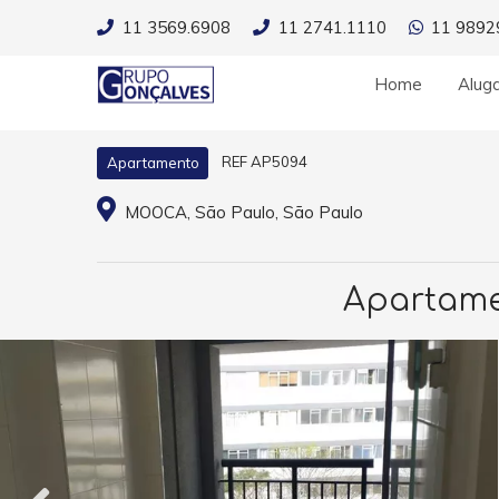
11 3569.6908
11 2741.1110
11 9892
Home
Alug
REF AP5094
Apartamento
MOOCA, São Paulo, São Paulo
Apartamen