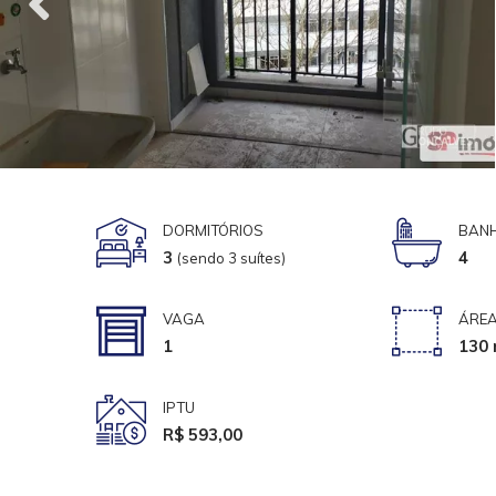
DORMITÓRIOS
BANH
3
4
(sendo 3 suítes)
VAGA
ÁREA
1
130 
IPTU
R$ 593,00