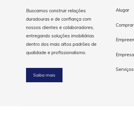
Alugar
Buscamos construir relações
duradouras e de confiança com
Comprar
nossos clientes e colaboradores,
entregando soluções imobiliárias
Empreen
dentro dos mais altos padrões de
qualidade e profissionalismo.
Empres
Serviços
Saiba mais
Copyright © 2026 Grupo Gonçalves. Todos os direitos res