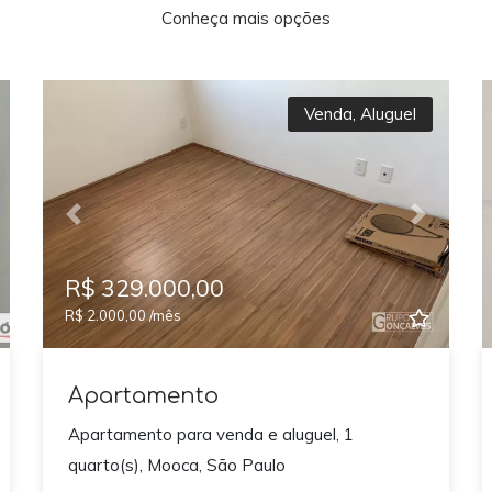
Conheça mais opções
Venda
,
Aluguel
xt
Previous
Next
R$ 329.000,00
R$ 2.000,00 /mês
Apartamento
Apartamento para venda e aluguel, 1
quarto(s), Mooca, São Paulo