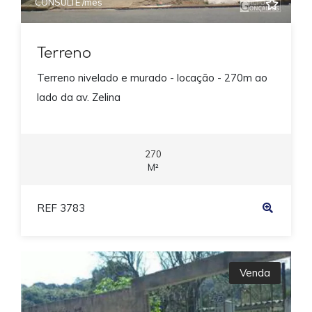
CONSULTE /mês
Terreno
Terreno nivelado e murado - locação - 270m ao
lado da av. Zelina
270
M²
REF 3783
Venda