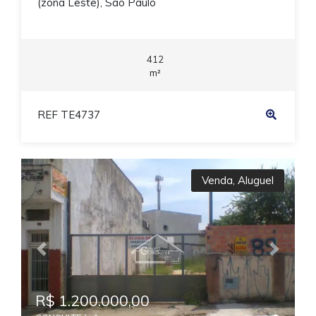
(zona Leste), São Paulo
412
m²
REF TE4737
Venda
,
Aluguel
Previous
Next
R$ 1.200.000,00