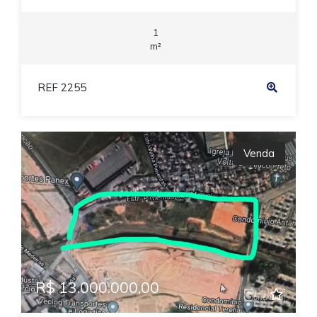
1
m²
REF 2255
Venda
R$ 13.000.000,00