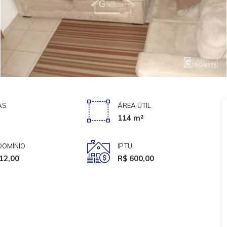
AS
ÁREA ÚTIL
114 m²
OMÍNIO
IPTU
12,00
R$ 600,00