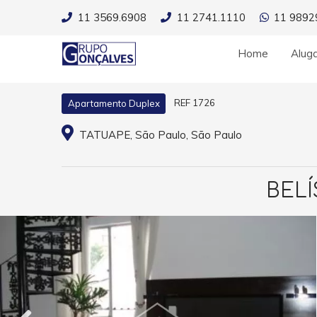
11 3569.6908
11 2741.1110
11 9892
Home
Alug
REF 1726
Apartamento Duplex
TATUAPE, São Paulo, São Paulo
BEL