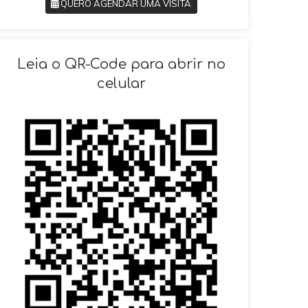
QUERO AGENDAR UMA VISITA
SOLICITAR AGENDAMENTO
Leia o QR-Code para abrir no
celular
VOLTAR