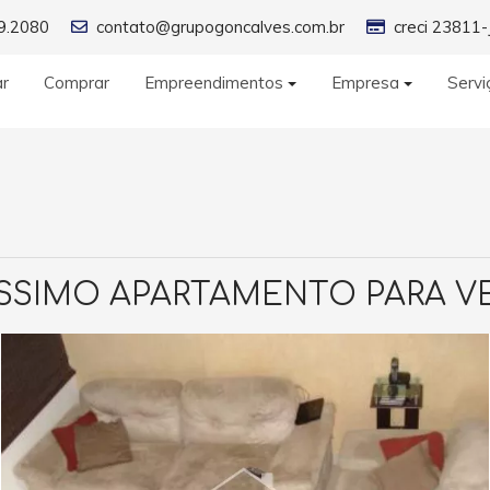
9.2080
contato@grupogoncalves.com.br
creci 23811-
ar
Comprar
Empreendimentos
Empresa
Servi
ÍSSIMO APARTAMENTO PARA V