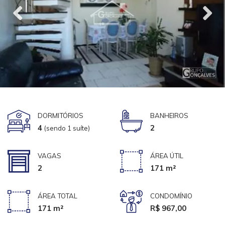
DORMITÓRIOS
BANHEIROS
4
2
(sendo 1 suíte)
VAGAS
ÁREA ÚTIL
2
171 m²
ÁREA TOTAL
CONDOMÍNIO
171 m²
R$ 967,00