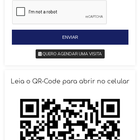
z
i
i
l
l
+
+
5
5
5
5
ENVIAR
QUERO AGENDAR UMA VISITA
SOLICITAR AGENDAMENTO
Leia o QR-Code para abrir no celular
VOLTAR