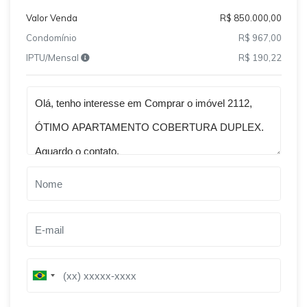
Valor Venda
R$ 850.000,00
Condomínio
R$ 967,00
IPTU/Mensal
R$ 190,22
Qual o melhor dia e horário pra você?
B
B
r
r
a
a
z