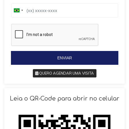
B
B
r
r
a
a
z
z
i
i
l
l
+
+
5
5
5
5
ENVIAR
QUERO AGENDAR UMA VISITA
SOLICITAR AGENDAMENTO
Leia o QR-Code para abrir no celular
VOLTAR