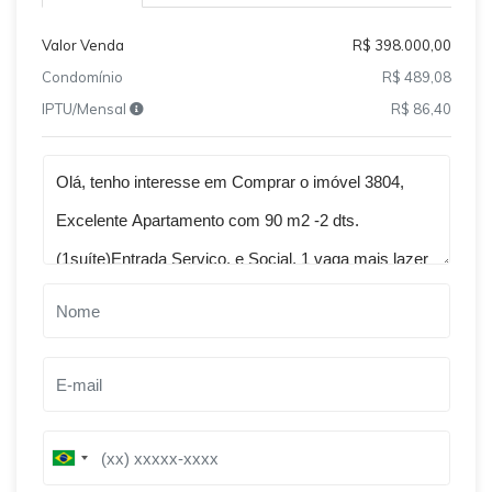
Valor Venda
R$ 398.000,00
Condomínio
R$ 489,08
IPTU/Mensal
R$ 86,40
Qual o melhor dia e horário pra você?
B
B
r
r
a