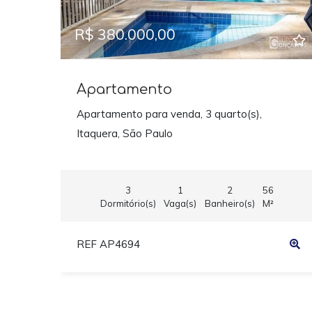
R$ 380.000,00
Apartamento
Apartamento para venda, 3 quarto(s),
Itaquera, São Paulo
3
1
2
56
Dormitório(s)
Vaga(s)
Banheiro(s)
M²
REF AP4694