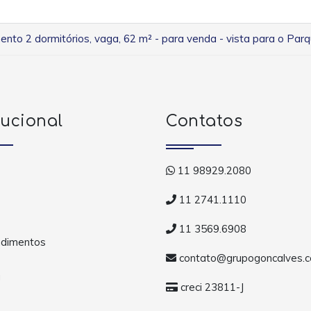
nto 2 dormitórios, vaga, 62 m² - para venda - vista para o Par
tucional
Contatos
11 98929.2080
11 2741.1110
11 3569.6908
dimentos
contato@grupogoncalves.c
a
creci 23811-J