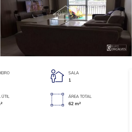
EIRO
SALA
1
 ÚTIL
ÁREA TOTAL
²
62 m²