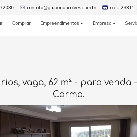
9.2080
contato@grupogoncalves.com.br
creci 23811-
ar
Comprar
Empreendimentos
Empresa
Servi
os, vaga, 62 m² - para venda 
Carmo.