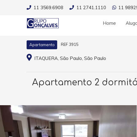
11 3569.6908
11 2741.1110
11 9892
Home
Alug
REF 3915
Apartamento
ITAQUERA, São Paulo, São Paulo
Apartamento 2 dormitóri