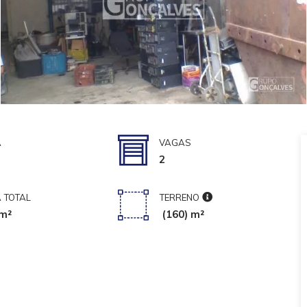
A
VAGAS
2
 TOTAL
TERRENO
m²
(160) m²