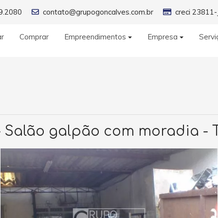
9.2080
contato@grupogoncalves.com.br
creci 23811-
ar
Comprar
Empreendimentos
Empresa
Servi
- Salão galpão com moradia - 