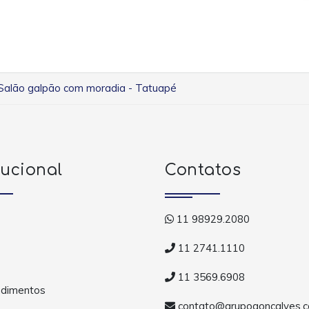
Salão galpão com moradia - Tatuapé
tucional
Contatos
11 98929.2080
11 2741.1110
11 3569.6908
dimentos
contato@grupogoncalves.c