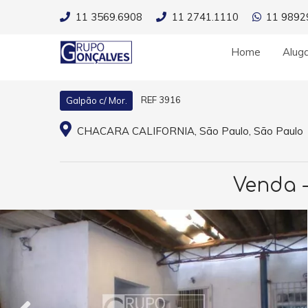
11 3569.6908
11 2741.1110
11 9892
Home
Alug
REF 3916
Galpão c/ Mor.
CHACARA CALIFORNIA, São Paulo, São Paulo
Venda 