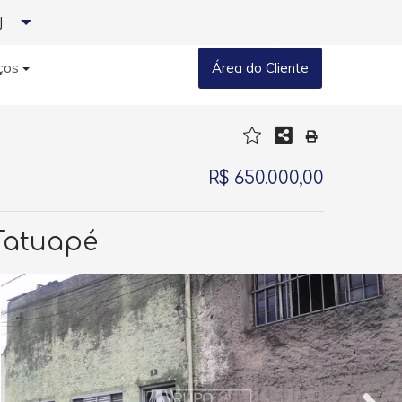
J
ços
Área do Cliente
R$ 650.000,00
Tatuapé