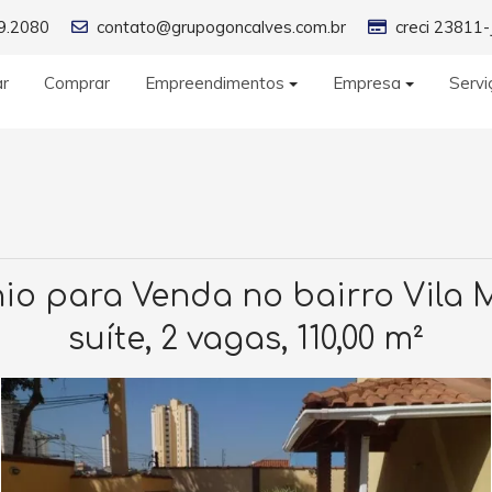
9.2080
contato@grupogoncalves.com.br
creci 23811-
ar
Comprar
Empreendimentos
Empresa
Servi
 para Venda no bairro Vila Mat
suíte, 2 vagas, 110,00 m²