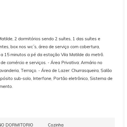
tilde, 2 dormitórios sendo 2 suítes, 1 das suítes e
tes, box nos wc´s, área de serviço com cobertura,
a a 15 minutos a pé da estação Vila Matilde do metrô.
e comércio e serviços. - Área Privativa: Armário no
avanderia, Terraço. - Área de Lazer: Churrasqueira, Salão
epósito sub-solo, Interfone, Portão eletrônico, Sistema de
amento.
NO DORMITORIO
Cozinha