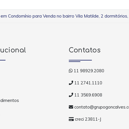
em Condomínio para Venda no bairro Vila Matilde, 2 dormitórios, 
tucional
Contatos
11 98929.2080
11 2741.1110
11 3569.6908
dimentos
contato@grupogoncalves.c
a
creci 23811-J