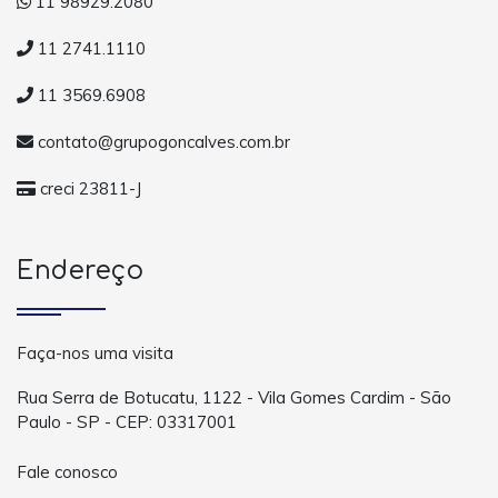
11 98929.2080
11 2741.1110
11 3569.6908
contato@grupogoncalves.com.br
creci 23811-J
Endereço
Faça-nos uma visita
Rua Serra de Botucatu, 1122 - Vila Gomes Cardim - São
Paulo - SP - CEP: 03317001
Fale conosco