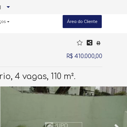
J
ços
Área do Cliente
R$ 410.000,00
, 4 vagas, 110 m².