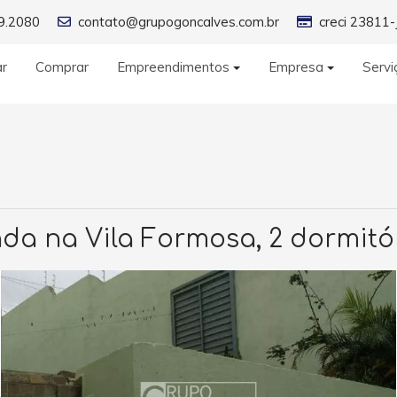
9.2080
contato@grupogoncalves.com.br
creci 23811-
ar
Comprar
Empreendimentos
Empresa
Servi
a na Vila Formosa, 2 dormitório