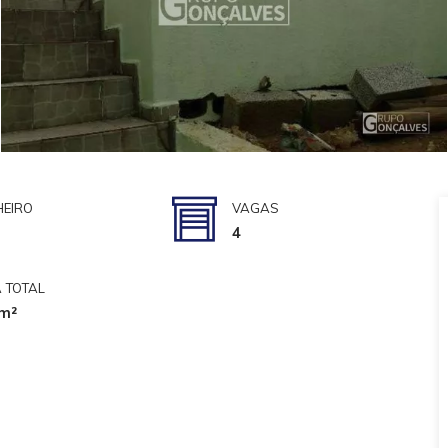
EIRO
VAGAS
4
 TOTAL
m²