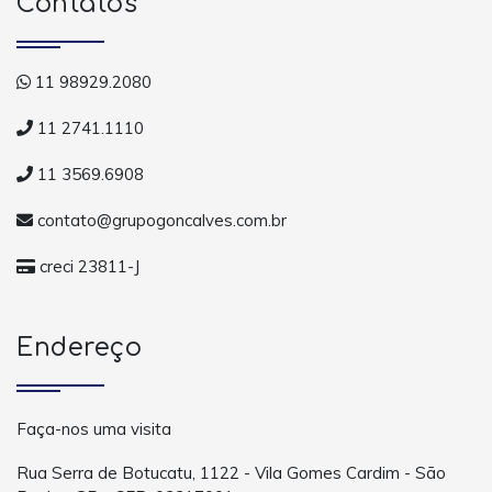
Contatos
11 98929.2080
11 2741.1110
11 3569.6908
contato@grupogoncalves.com.br
creci 23811-J
Endereço
Faça-nos uma visita
Rua Serra de Botucatu, 1122 - Vila Gomes Cardim - São