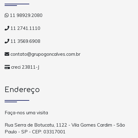
11 98929.2080
11 2741.1110
11 3569.6908
contato@grupogoncalves.com.br
creci 23811-J
Endereço
Faça-nos uma visita
Rua Serra de Botucatu, 1122 - Vila Gomes Cardim - São
Paulo - SP - CEP: 03317001