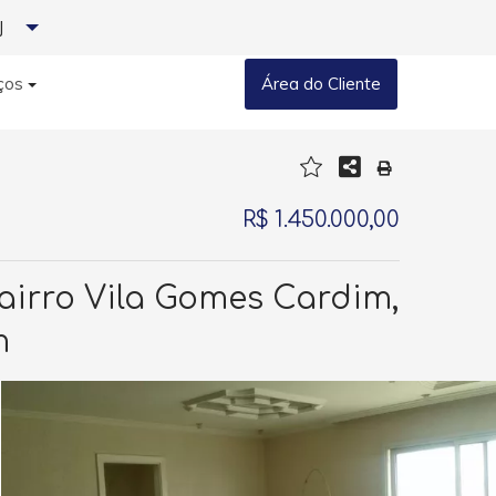
J
ços
Área do Cliente
R$ 1.450.000,00
irro Vila Gomes Cardim,
m