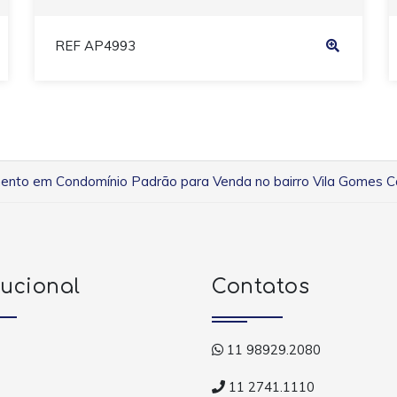
REF AP4993
nto em Condomínio Padrão para Venda no bairro Vila Gomes Car
tucional
Contatos
11 98929.2080
11 2741.1110