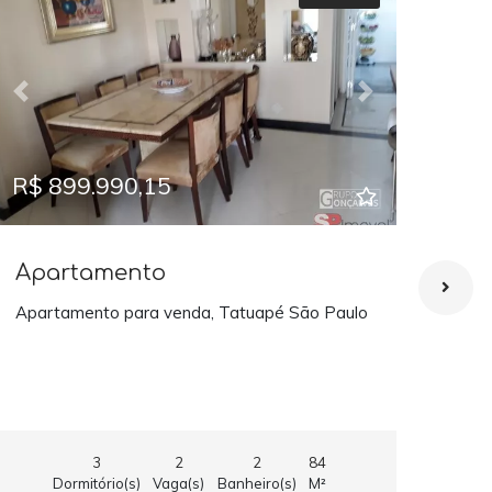
Previous
Next
Prev
R$ 899.990,15
R$ 
Apartamento
Ap
Apartamento para venda, Tatuapé São Paulo
APA
TAT
3
2
2
84
Dormitório(s)
Vaga(s)
Banheiro(s)
M²