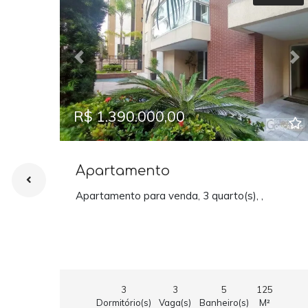
Previous
Ne
R$ 1.390.000,00
Apartamento
Apartamento para venda, 3 quarto(s), ,
3
3
5
125
Dormitório(s)
Vaga(s)
Banheiro(s)
M²