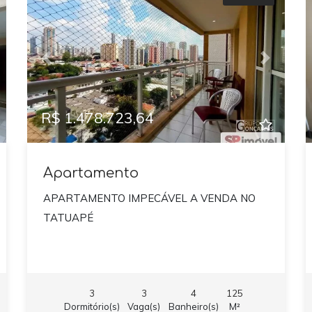
xt
Previous
Next
R$ 1.478.723,64
Apartamento
APARTAMENTO IMPECÁVEL A VENDA NO
TATUAPÉ
3
3
4
125
Dormitório(s)
Vaga(s)
Banheiro(s)
M²