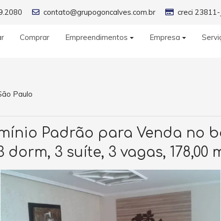
9.2080
contato@grupogoncalves.com.br
creci 23811-
ar
Comprar
Empreendimentos
Empresa
Servi
São Paulo
nio Padrão para Venda no ba
3 dorm, 3 suíte, 3 vagas, 178,00 