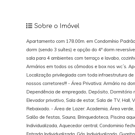
Sobre o Imóvel
Apartamento com 178.00m. em Condomínio Padrão pa
dorm (sendo 3 suítes) e opção do 4º dorm reversíve
sala para 4 ambientes com terraço e lavabo, cozin
Armários em todos os cômodos e box nos wc´s. Apen
Localização privilegiada com toda infraestrutura de
nossos corretores!!! - Área Privativa: Armário no dor
Dependência de empregado, Depósito, Dormitório r
Elevador privativo, Sala de estar, Sala de TV, Hall
Rebaixado. - Área de Lazer: Academia, Área verde, Ch
Salão de festas, Sauna, Brinquedoteca, Piscina aque
Individualizada, Aquecedor central, Condominio fecha
Entrada Individualizada, Gás Individualizado, Guari