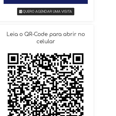
QUERO AGENDAR UMA VISITA
SOLICITAR AGENDAMENTO
Leia o QR-Code para abrir no
celular
VOLTAR