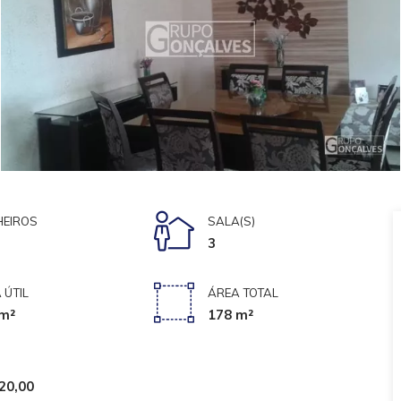
EIROS
SALA(S)
3
 ÚTIL
ÁREA TOTAL
m²
178 m²
20,00