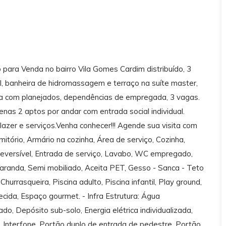
ra Venda no bairro Vila Gomes Cardim distribuído, 3
l, banheira de hidromassagem e terraço na suíte master,
ha com planejados, dependências de empregada, 3 vagas.
as 2 aptos por andar com entrada social individual.
 lazer e serviços.Venha conhecer!!! Agende sua visita com
mitório, Armário na cozinha, Área de serviço, Cozinha,
eversível, Entrada de serviço, Lavabo, WC empregado,
, Varanda, Semi mobiliado, Aceita PET, Gesso - Sanca - Teto
urrasqueira, Piscina adulto, Piscina infantil, Play ground,
cida, Espaço gourmet. - Infra Estrutura: Água
do, Depósito sub-solo, Energia elétrica individualizada,
ta, Interfone, Portão duplo de entrada de pedestre, Portão