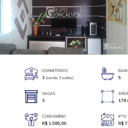
DORMITÓRIOS
BANH
3
5
(sendo 3 suítes)
VAGAS
ÁREA
3
178 
CONDOMÍNIO
IPTU
R$ 1.585,00
R$ 7