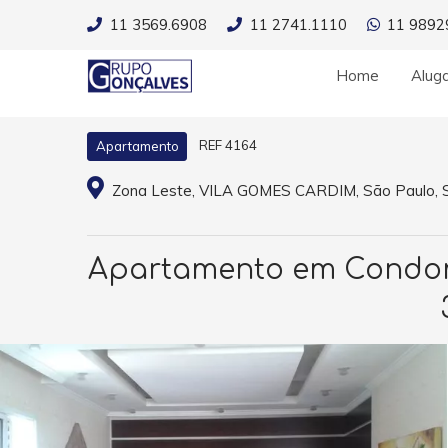
11 3569.6908
11 2741.1110
11 9892
Home
Alug
REF 4164
Apartamento
Zona Leste, VILA GOMES CARDIM, São Paulo, 
Apartamento em Condomí