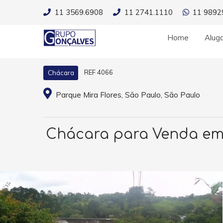
11 3569.6908
11 2741.1110
11 9892
Home
Alug
REF 4066
Chácara
Parque Mira Flores, São Paulo, São Paulo
Chácara para Venda em I