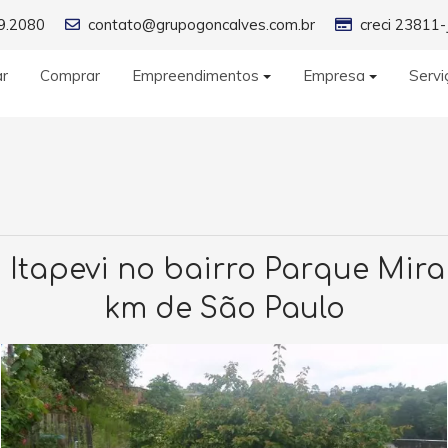
9.2080
contato@grupogoncalves.com.br
creci 23811-
ar
Comprar
Empreendimentos
Empresa
Servi
tapevi no bairro Parque Mira Fl
km de São Paulo