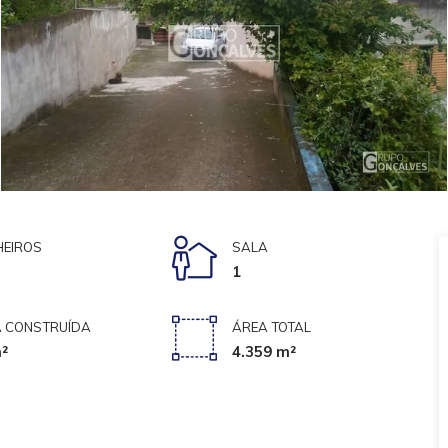
EIROS
SALA
1
 CONSTRUÍDA
ÁREA TOTAL
²
4.359 m²