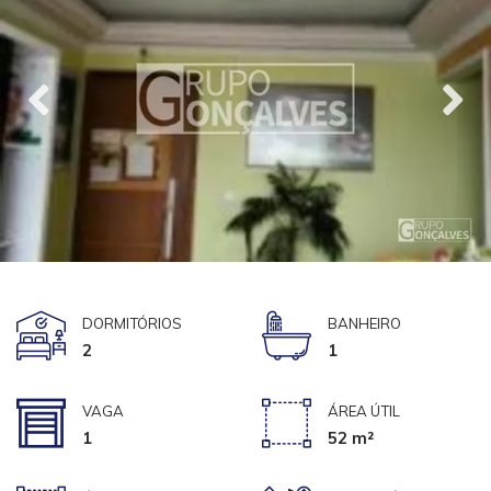
DORMITÓRIOS
BANHEIRO
2
1
VAGA
ÁREA ÚTIL
1
52 m²